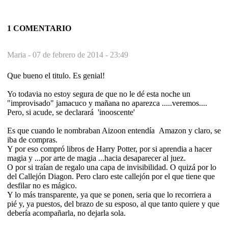
1 COMENTARIO
Maria -
07 de febrero de 2014 - 23:49
Que bueno el titulo. Es genial!
Yo todavia no estoy segura de que no le dé esta noche un
"improvisado" jamacuco y mañana no aparezca .....veremos....
Pero, si acude, se declarará 'inooscente'
Es que cuando le nombraban Aizoon entendía Amazon y claro, se
iba de compras.
Y por eso compró libros de Harry Potter, por si aprendia a hacer
magia y ...por arte de magia ...hacia desaparecer al juez.
O por si traían de regalo una capa de invisibilidad. O quizá por lo
del Callejón Diagon. Pero claro este callejón por el que tiene que
desfilar no es mágico.
Y lo más transparente, ya que se ponen, seria que lo recorriera a
pié y, ya puestos, del brazo de su esposo, al que tanto quiere y que
debería acompañarla, no dejarla sola.