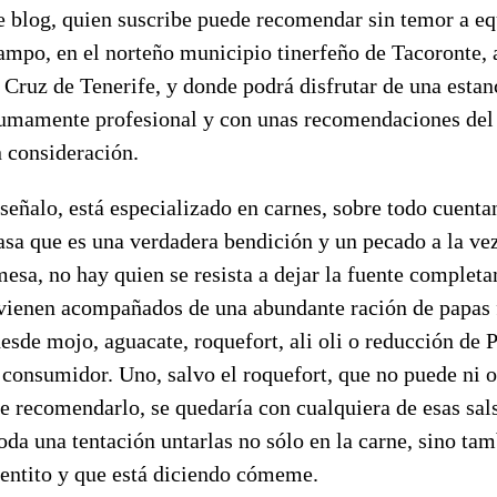
e blog, quien suscribe puede recomendar sin temor a eq
ampo, en el norteño municipio tinerfeño de Tacoronte,
Cruz de Tenerife, y donde podrá disfrutar de una estan
sumamente profesional y con unas recomendaciones del
n consideración.
eñalo, está especializado en carnes, sobre todo cuenta
casa que es una verdadera bendición y un pecado a la ve
mesa, no hay quien se resista a dejar la fuente complet
 vienen acompañados de una abundante ración de papas f
 desde mojo, aguacate, roquefort, ali oli o reducción de
 consumidor. Uno, salvo el roquefort, que no puede ni o
de recomendarlo, se quedaría con cualquiera de esas sal
da una tentación untarlas no sólo en la carne, sino tam
lentito y que está diciendo cómeme.