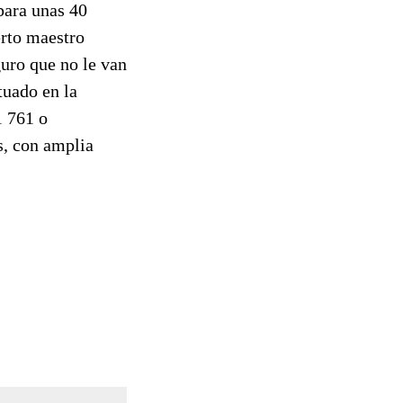
para unas 40
erto maestro
uro que no le van
tuado en la
1 761 o
, con amplia