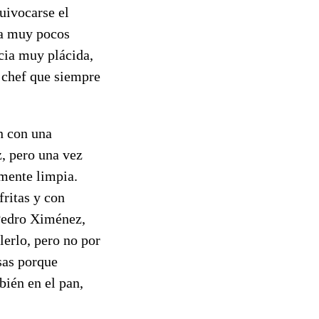
uivocarse el
 a muy pocos
cia muy plácida,
 chef que siempre
n con una
z, pero una vez
amente limpia.
ritas y con
 Pedro Ximénez,
lerlo, pero no por
sas porque
bién en el pan,