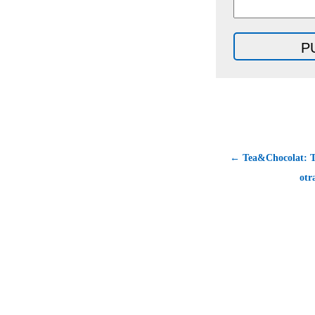
← Tea&Chocolat: Té
otr