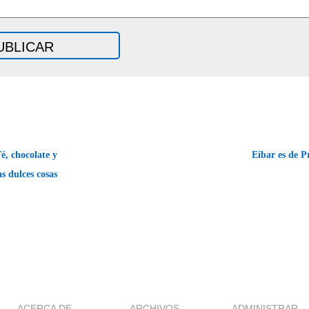
, chocolate y
Eíbar es de 
as dulces cosas
ACERCA DE
ARCHIVOS
ADMINISTRAR