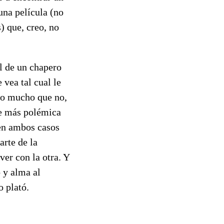
una película (no
) que, creo, no
el de un chapero
vea tal cual le
mo mucho que no,
me más polémica
 en ambos casos
arte de la
ver con la otra. Y
o y alma al
o plató.