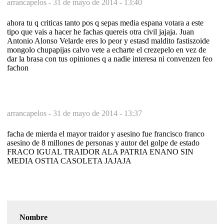
arrancapelos -
31 de mayo de 2014 - 13:40
ahora tu q criticas tanto pos q sepas media espana votara a este
tipo que vais a hacer he fachas quereis otra civil jajaja. Juan
Antonio Alonso Velarde eres lo peor y estasd maldito fastiszoide
mongolo chupapijas calvo vete a echarte el crezepelo en vez de
dar la brasa con tus opiniones q a nadie interesa ni convenzen feo
fachon
arrancapelos -
31 de mayo de 2014 - 13:37
facha de mierda el mayor traidor y asesino fue francisco franco
asesino de 8 millones de personas y autor del golpe de estado
FRACO IGUAL TRAIDOR ALA PATRIA ENANO SIN
MEDIA OSTIA CASOLETA JAJAJA
Nombre