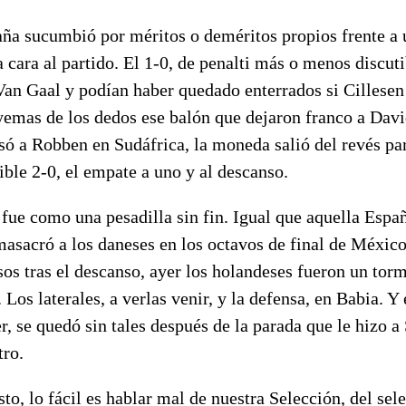
aña sucumbió por méritos o deméritos propios frente a
a cara al partido. El 1-0, de penalti más o menos discuti
Van Gaal y podían haber quedado enterrados si Cillesen 
yemas de los dedos ese balón que dejaron franco a David
asó a Robben en Sudáfrica, la moneda salió del revés par
ible 2-0, el empate a uno y al descanso.
fue como una pesadilla sin fin. Igual que aquella Espa
asacró a los daneses en los octavos de final de Méxic
s tras el descanso, ayer los holandeses fueron un torm
Los laterales, a verlas venir, y la defensa, en Babia. Y 
r, se quedó sin tales después de la parada que le hizo a 
tro.
to, lo fácil es hablar mal de nuestra Selección, del sel