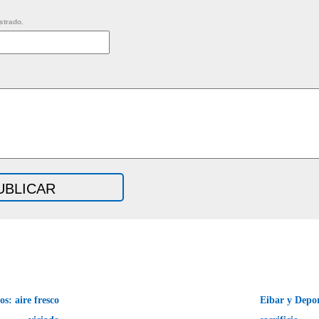
strado.
: aire fresco
Eibar y Depor