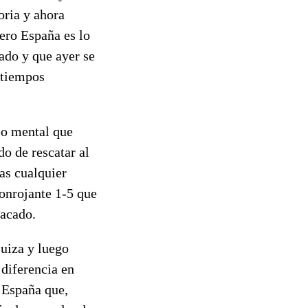
oria y ahora
ero España es lo
dado y que ayer se
 tiempos
eo mental que
do de rescatar al
las cualquier
sonrojante 1-5 que
sacado.
Suiza y luego
diferencia en
 España que,