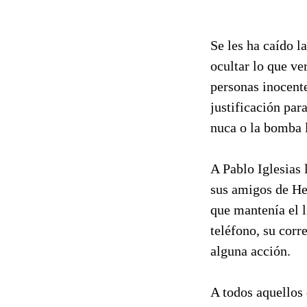
Se les ha caído l
ocultar lo que v
personas inocente
justificación para
nuca o la bomba 
A Pablo Iglesias 
sus amigos de He
que mantenía el l
teléfono, su corr
alguna acción.
A todos aquellos 