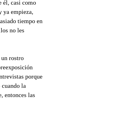
e él, casi como
 y ya empieza,
masiado tiempo en
llos no les
 un rostro
breexposición
ntrevistas porque
o cuando la
, entonces las