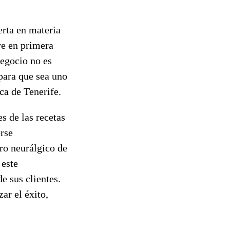
erta en materia
re en primera
negocio no es
 para que sea uno
ca de Tenerife.
s de las recetas
erse
ro neurálgico de
 este
e sus clientes.
ar el éxito,