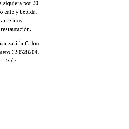
e siquiera por 20
o café y bebida.
urante muy
restauración.
rbanización Colon
número 620528204.
e Teide.