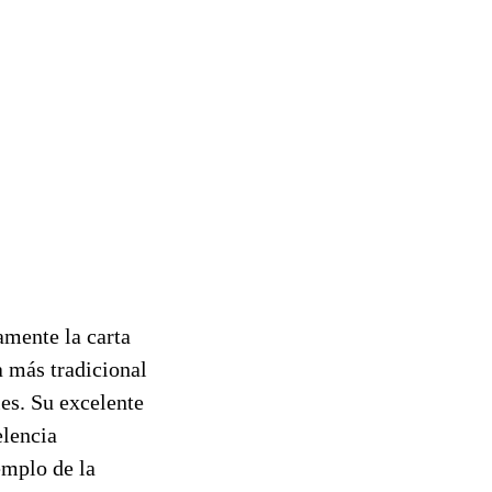
amente la carta
a más tradicional
les. Su excelente
elencia
emplo de la