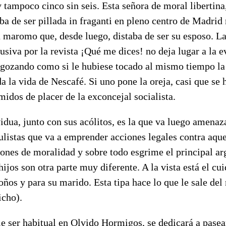
y tampoco cinco sin seis. Esta señora de moral libertina
ba de ser pillada in fraganti en pleno centro de Madri
n maromo que, desde luego, distaba de ser su esposo. L
usiva por la revista ¡Qué me dices! no deja lugar a la e
 gozando como si le hubiese tocado al mismo tiempo la
da la vida de Nescafé. Si uno pone la oreja, casi que se
idos de placer de la exconcejal socialista.
dua, junto con sus acólitos, es la que va luego amenaz
culistas que va a emprender acciones legales contra aque
iones de moralidad y sobre todo esgrime el principal a
s hijos son otra parte muy diferente. A la vista está el 
toños y para su marido. Esta tipa hace lo que le sale d
icho).
 ser habitual en Olvido Hormigos, se dedicará a pasear