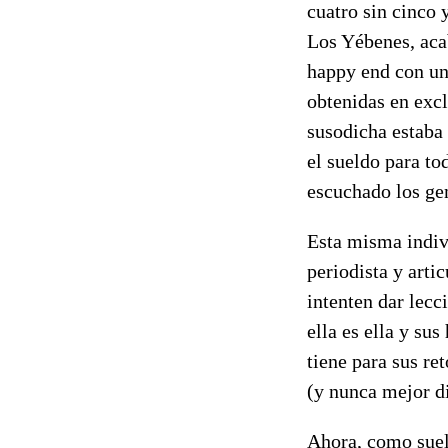
cuatro sin cinco 
Los Yébenes, aca
happy end con u
obtenidas en excl
susodicha estaba
el sueldo para to
escuchado los gem
Esta misma indivi
periodista y arti
intenten dar lecc
ella es ella y su
tiene para sus re
(y nunca mejor d
Ahora, como suele