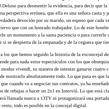
 Deluxe para desmentir la evidencia, para decir que la 
a perspectiva errónea, que ella es una señora casta y p
verdadera devoción por su marido, un esposo que cada v
ciervo que con un honrado trabajador. Lo de este hombr
erle un monumento a la santa paciencia o para correrle 
 si se despierta de la empanada y de la ceguera que tie
a los que hemos seguido la historia de la exconcejal d
rende para nada estos espectáculos con los que obsequi
 modus vivendi, su manera de intentar ganarse cuatro c
e mostrarlo absolutamente todo. Lo que pasa es que la 
que cuando va a negociar sus contratos, ya ha enseñado
os de rebajas o hacer un 2x1 en Interviú. Lo que está cl
será llamada nunca a 13TV ni protagonizará una portada
sto, todo es posible en la concejal digital.