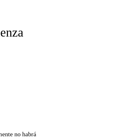
üenza
mente no habrá