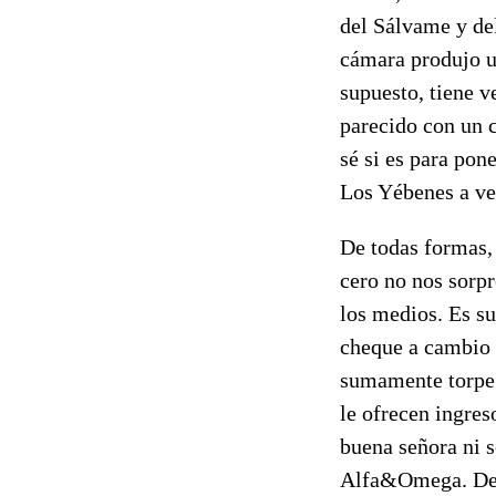
del Sálvame y del
cámara produjo un
supuesto, tiene 
parecido con un 
sé si es para pon
Los Yébenes a ver
De todas formas, 
cero no nos sorp
los medios. Es su
cheque a cambio d
sumamente torpe 
le ofrecen ingres
buena señora ni 
Alfa&Omega. De re