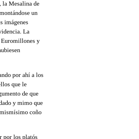
, la Mesalina de
d montándose un
as imágenes
videncia. La
 Euromillones y
 hubiesen
ando por ahí a los
llos que le
rgumento de que
cuidado y mimo que
el mismísimo coño
 por los platós