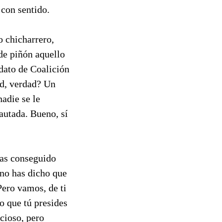
 con sentido.
o chicharrero,
 de piñón aquello
idato de Coalición
ad, verdad? Un
nadie se le
autada. Bueno, sí
 has conseguido
no has dicho que
Pero vamos, de ti
 que tú presides
icioso, pero