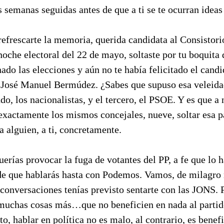
 semanas seguidas antes de que a ti se te ocurran ideas
efrescarte la memoria, querida candidata al Consistori
oche electoral del 22 de mayo, soltaste por tu boquita
ado las elecciones y aún no te había felicitado el cand
r José Manuel Bermúdez. ¿Sabes que supuso esa veleid
do, los nacionalistas, y el tercero, el PSOE. Y es que a 
exactamente los mismos concejales, nueve, soltar esa p
 a alguien, a ti, concretamente.
uerías provocar la fuga de votantes del PP, a fe que lo
de que hablarás hasta con Podemos. Vamos, de milagro 
 conversaciones tenías previsto sentarte con las JONS. 
muchas cosas más…que no beneficien en nada al partido
to, hablar en política no es malo, al contrario, es benef