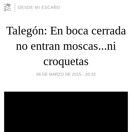
DESDE MI ESCAÑO
Talegón: En boca cerrada
no entran moscas...ni
croquetas
06 DE MARZO DE 2015 - 20:32