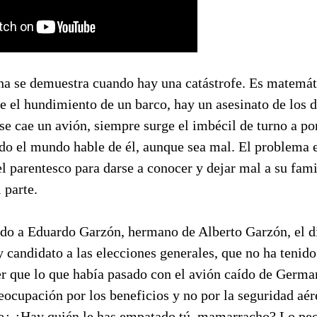
a se demuestra cuando hay una catástrofe. Es matemát
 el hundimiento de un barco, hay un asesinato de los d
o se cae un avión, siempre surge el imbécil de turno a po
odo el mundo hable de él, aunque sea mal. El problema 
el parentesco para darse a conocer y dejar mal a su fami
i parte.
ndo a Eduardo Garzón, hermano de Alberto Garzón, el d
 candidato a las elecciones generales, que no ha tenid
ter que lo que había pasado con el avión caído de Germ
eocupación por los beneficios y no por la seguridad aér
e¿ ¿Hay quién le has empatado tú, mamarracho? Lo peor