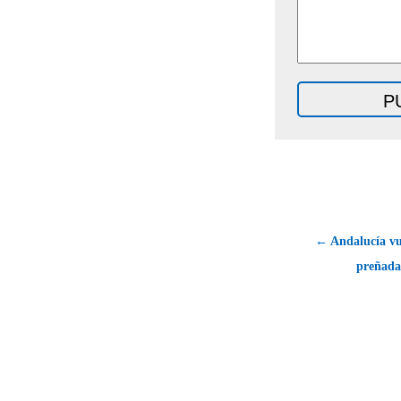
← Andalucía vu
preñada