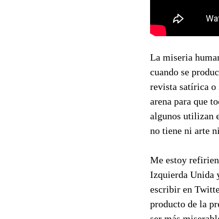
La miseria human
cuando se produce
revista satírica 
arena para que t
algunos utilizan 
no tiene ni arte n
Me estoy refirie
Izquierda Unida y
escribir en Twit
producto de la pr
ser más miserabl