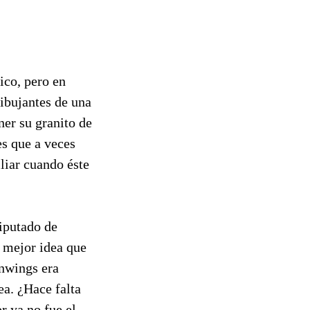
ico, pero en
ibujantes de una
ner su granito de
es que a veces
liar cuando éste
iputado de
o mejor idea que
anwings era
ea. ¿Hace falta
 ya no fue el