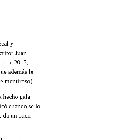
ecal y
critor Juan
ril de 2015,
 que además le
te mentiroso)
a hecho gala
icó cuando se lo
e da un buen