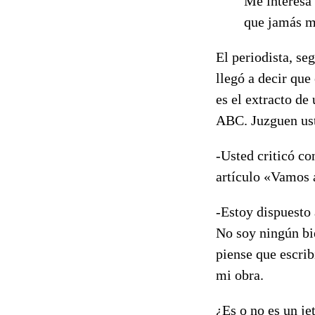
Me interesa 
que jamás me
El periodista, se
llegó a decir que
es el extracto de
ABC. Juzguen us
-Usted criticó c
artículo «Vamos 
-Estoy dispuesto 
No soy ningún bi
piense que escrib
mi obra.
¿Es o no es un je