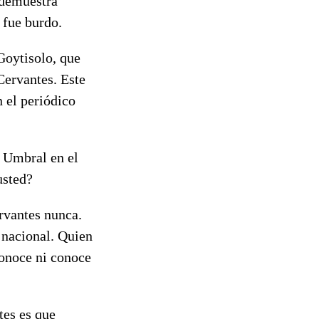
 demuestra
 fue burdo.
 Goytisolo, que
Cervantes. Este
n el periódico
o Umbral en el
usted?
ervantes nunca.
 nacional. Quien
conoce ni conoce
tes es que