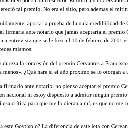
más bien poco como escritor. El mitin en el Cervantes
reció tal premio. No era el sitio, pero ademas el mitin
guidamente, aporta la prueba de la nula credibilidad de
 él firmaría ante notario que jamás aceptaría el premio 
 una entrevista que se le hizo el 10 de febrero de 2001 e
tedes mismos:
on dureza la concesión del premio Cervantes a Francisc
a menos». ¿Qué hará si el año próximo se lo otorgan a 
a firmarlo ante notario: no pienso aceptar el premio C
en nacional ni estoy dispuesto a admitir ningún premio
í esa crítica para que me lo dieran a mí, es que no me 
ta este Goytisolo? La diferencia de este jeta con Cervan