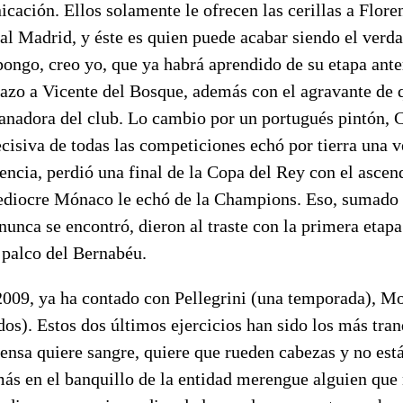
ación. Ellos solamente le ofrecen las cerillas a Floren
eal Madrid, y éste es quien puede acabar siendo el ver
pongo, creo yo, que ya habrá aprendido de su etapa ante
azo a Vicente del Bosque, además con el agravante de q
anadora del club. Lo cambio por un portugués pintón, 
ecisiva de todas las competiciones echó por tierra una 
encia, perdió una final de la Copa del Rey con el ascen
diocre Mónaco le echó de la Champions. Eso, sumado 
unca se encontró, dieron al traste con la primera etapa
 palco del Bernabéu.
2009, ya ha contado con Pellegrini (una temporada), Mo
dos). Estos dos últimos ejercicios han sido los más tran
rensa quiere sangre, quiere que rueden cabezas y no está
ás en el banquillo de la entidad merengue alguien que 