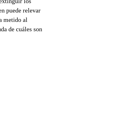
extinguir los
ien puede relevar
ha metido al
uda de cuáles son