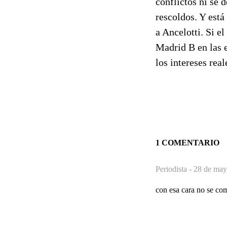
conflictos ni se 
rescoldos. Y está
a Ancelotti. Si e
Madrid B en las 
los intereses rea
1 COMENTARIO
Periodista -
28 de may
con esa cara no se com