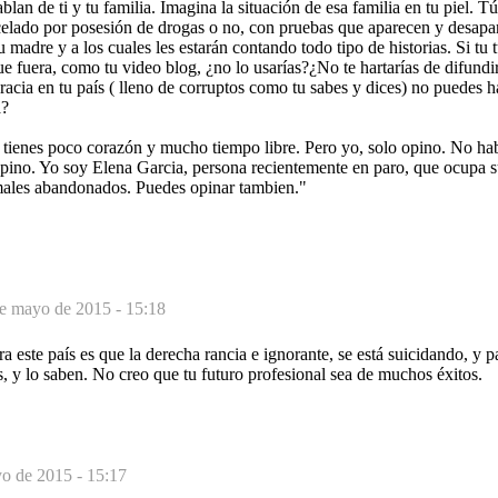
an de ti y tu familia. Imagina la situación de esa familia en tu piel. Tú
elado por posesión de drogas o no, con pruebas que aparecen y desapar
 madre y a los cuales les estarán contando todo tipo de historias. Si tu 
e fuera, como tu video blog, ¿no lo usarías?¿No te hartarías de difundir
acia en tu país ( lleno de corruptos como tu sabes y dices) no puedes 
a?
tienes poco corazón y mucho tiempo libre. Pero yo, solo opino. No habl
pino. Yo soy Elena Garcia, persona recientemente en paro, que ocupa s
males abandonados. Puedes opinar tambien."
e mayo de 2015 - 15:18
 este país es que la derecha rancia e ignorante, se está suicidando, y pal
s, y lo saben. No creo que tu futuro profesional sea de muchos éxitos.
o de 2015 - 15:17