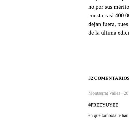
no por sus mérit
cuesta casi 400.0
dejan fuera, pue
de la última edic
32 COMENTARIO
Montserrat Valles -
28
#FREEYUYEE
en que tombola te han 