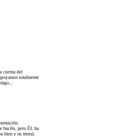
a cuenta del
 apoyamos totalmente
tigo...
mentación.
ue hacéis, pero ÉL ha
su bien y su moral.