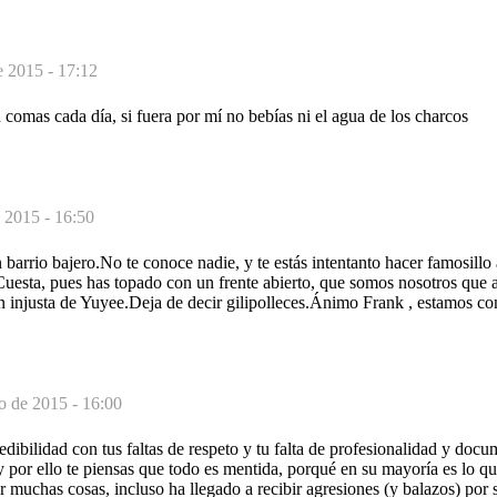
 2015 - 17:12
ú comas cada día, si fuera por mí no bebías ni el agua de los charcos
 2015 - 16:50
barrio bajero.No te conoce nadie, y te estás intentanto hacer famosillo 
Cuesta, pues has topado con un frente abierto, que somos nosotros que
 injusta de Yuyee.Deja de decir gilipolleces.Ánimo Frank , estamos con
o de 2015 - 16:00
edibilidad con tus faltas de respeto y tu falta de profesionalidad y docu
 por ello te piensas que todo es mentida, porqué en su mayoría es lo q
r muchas cosas, incluso ha llegado a recibir agresiones (y balazos) por 