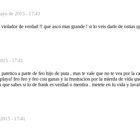
ayo de 2015 - 17:43
violador de verdad !! que asco mas grande ! si lo veis darle de ostias qu
015 - 17:41
patetico a parte de feo hijo de puta , mas te vale que no te vea por la c
 playa! feo feo y feo con ganas y la frustracion por la mierda de vida qu
tu que sabes si lo de frank es verdad o mentira . metete en tu vida y laval
2015 - 17:41