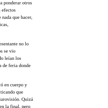
ra ponderar otros
s efectos
ne nada que hacer,
icas,
resentante no lo
os se vio
o leían los
a de feria donde
có en cuerpo y
iticando que
Eurovisión. Quizá
n la final, pero