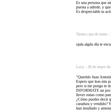
Es una persona que am
puesta a adrede, y que
Es despreciable tu acti
Tienes cara de tonto -
ojala algún día te encu
Lucy -
28 de mayo de
"Querido Juan Antoni
Espero que leas mis pa
pero si me pongo te doy
INFORMATE un poco ant
llover ostias como pan
¿Cómo puedes decir qu
caradura y vendido? Y 
han insultado y amenaz