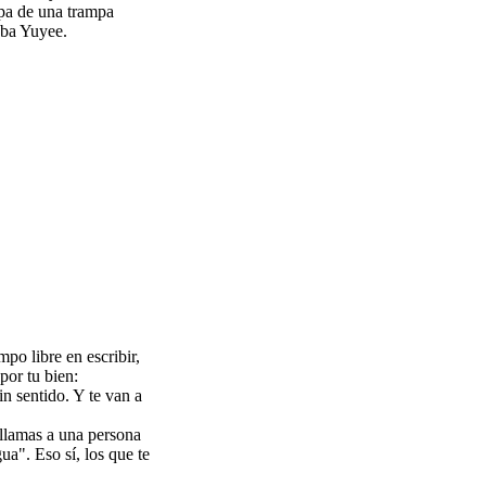
lpa de una trampa
aba Yuyee.
po libre en escribir,
por tu bien:
n sentido. Y te van a
llamas a una persona
a". Eso sí, los que te