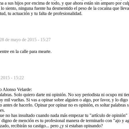
a a sus hijos por encima de todo, y que ahora están sin amparo por cu
 lo siento, ninguna fuente ha desmentido el peso de la cocaína que llev
tud, tu actuación y tu falta de profesionalidad.
28 de mayo de 2015 - 15:27
entre en la calle para mearte.
 2015 - 15:22
o Alonso Velarde:
labras. Solo quiero darte mi opinión. No soy periodista ni ocupo mi tiem
 mil vueltas. Si vas a opinar sobre alguien o algo, por favor, y lo digo 
es de hacerlo. Opinar por opinar no es opinión, es soltar palabras si
es.
e no has insultado cuando nada más empezar tu "artículo de opinión" 
digno de mención es tu profesional manera de terminarlo con "ajo y agu
ado, recibirán su castigo... pero ¿y si estaban opinando?