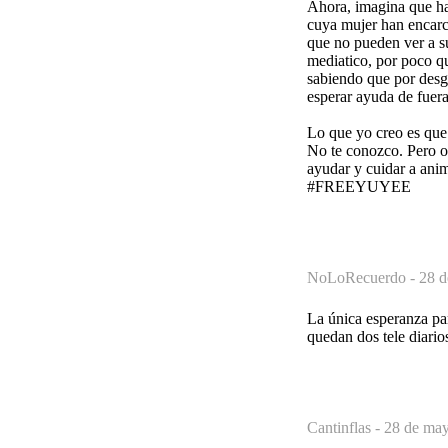
Ahora, imagina que habl
cuya mujer han encarc
que no pueden ver a su
mediatico, por poco qu
sabiendo que por desgr
esperar ayuda de fuer
Lo que yo creo es que 
No te conozco. Pero o
ayudar y cuidar a ani
#FREEYUYEE
NoLoRecuerdo -
28 d
La única esperanza para
quedan dos tele diario
Cantinflas -
28 de may