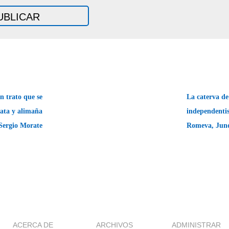
 trato que se
La caterva de
rata y alimaña
independentis
Sergio Morate
Romeva, Junq
ACERCA DE
ARCHIVOS
ADMINISTRAR