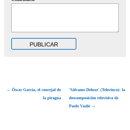
← Óscar García, el concejal de
'Sálvame Deluxe' (Telecinco): la
la piragua
descomposición televisiva de
Paolo Vasile →