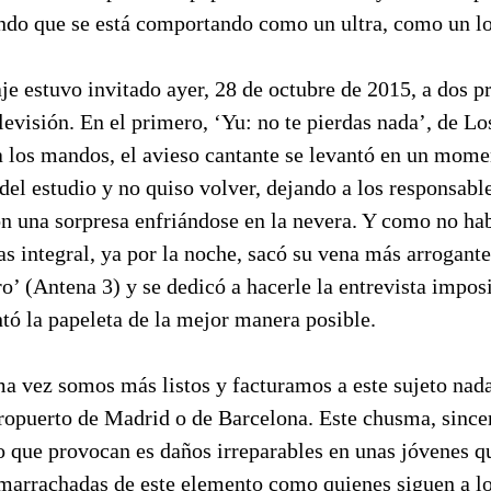
ndo que se está comportando como un ultra, como un lo
je estuvo invitado ayer, 28 de octubre de 2015, a dos 
elevisión. En el primero, ‘Yu: no te pierdas nada’, de Lo
 los mandos, el avieso cantante se levantó en un mom
 del estudio y no quiso volver, dejando a los responsabl
on una sorpresa enfriándose en la nevera. Y como no ha
las integral, ya por la noche, sacó su vena más arrogante
’ (Antena 3) y se dedicó a hacerle la entrevista impos
tó la papeleta de la mejor manera posible.
ma vez somos más listos y facturamos a este sujeto nad
aeropuerto de Madrid o de Barcelona. Este chusma, sinc
co que provocan es daños irreparables en unas jóvenes 
marrachadas de este elemento como quienes siguen a lo