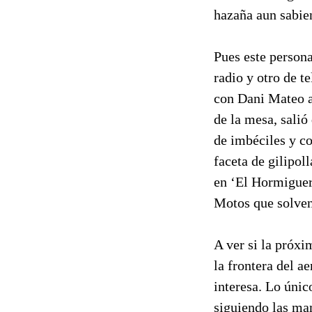
hazaña aun sabie
Pues este persona
radio y otro de t
con Dani Mateo a
de la mesa, salió
de imbéciles y c
faceta de gilipol
en ‘El Hormiguero
Motos que solven
A ver si la próxi
la frontera del 
interesa. Lo úni
siguiendo las ma