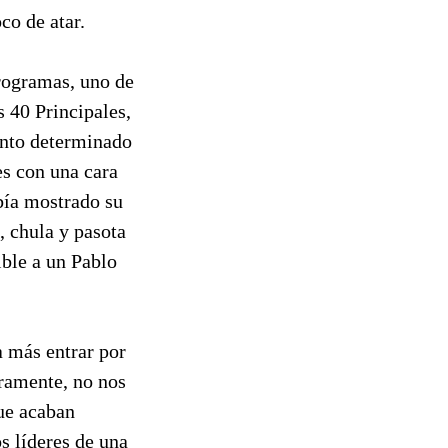
co de atar.
programas, uno de
s 40 Principales,
ento determinado
es con una cara
bía mostrado su
, chula y pasota
ible a un Pablo
a más entrar por
eramente, no nos
que acaban
s líderes de una