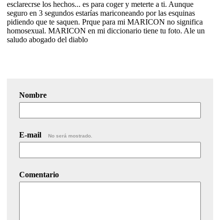
esclarecrse los hechos... es para coger y meterte a ti. Aunque
seguro en 3 segundos estarías mariconeando por las esquinas
pidiendo que te saquen. Prque para mi MARICON no significa
homosexual. MARICON en mi diccionario tiene tu foto. Ale un
saludo abogado del diablo
Nombre
E-mail
No será mostrado.
Comentario