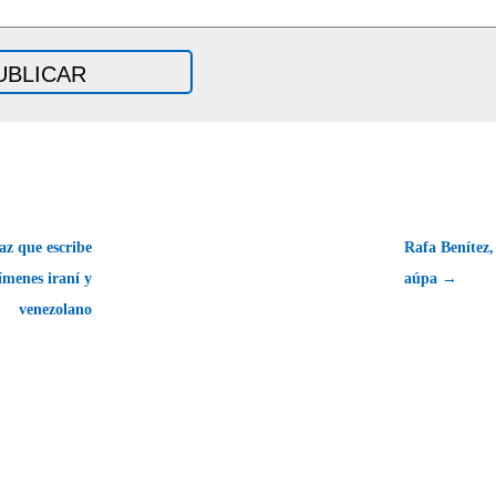
az que escribe
Rafa Benítez,
gímenes iraní y
aúpa →
venezolano