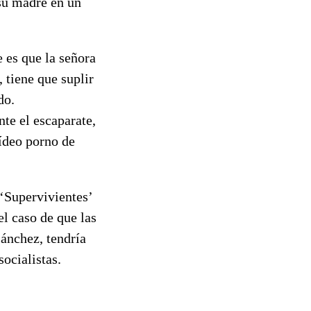
 su madre en un
e es que la señora
 tiene que suplir
do.
nte el escaparate,
vídeo porno de
‘Supervivientes’
el caso de que las
Sánchez, tendría
socialistas.