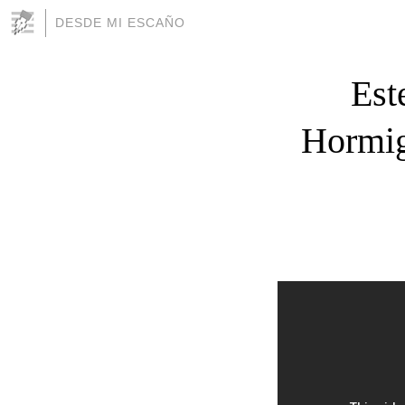
DESDE MI ESCAÑO
Est
Hormigo