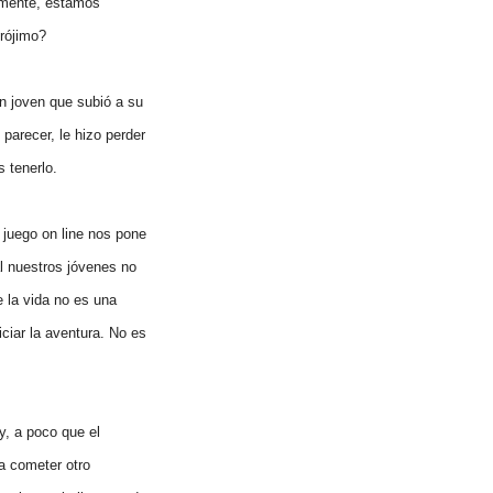
amente, estamos
prójimo?
n joven que subió a su
parecer, le hizo perder
 tenerlo.
 juego on line nos pone
l nuestros jóvenes no
 la vida no es una
iciar la aventura. No es
y, a poco que el
 a cometer otro