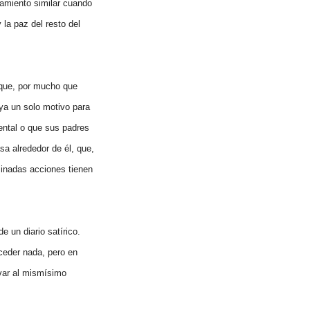
tamiento similar cuando
 la paz del resto del
 que, por mucho que
ya un solo motivo para
ental o que sus padres
asa alrededor de él, que,
minadas acciones tienen
 un diario satírico.
uceder nada, pero en
var al mismísimo