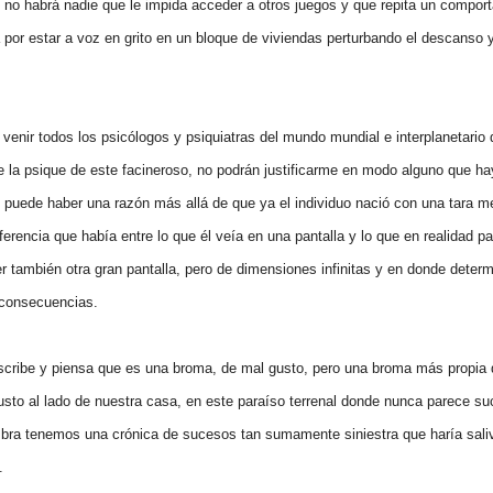
e no habrá nadie que le impida acceder a otros juegos y que repita un compor
 por estar a voz en grito en un bloque de viviendas perturbando el descanso y
venir todos los psicólogos y psiquiatras del mundo mundial e interplanetario
e la psique de este facineroso, no podrán justificarme en modo alguno que ha
o puede haber una razón más allá de que ya el individuo nació con una tara m
iferencia que había entre lo que él veía en una pantalla y lo que en realidad p
r también otra gran pantalla, pero de dimensiones infinitas y en donde deter
s consecuencias.
cribe y piensa que es una broma, de mal gusto, pero una broma más propia de
justo al lado de nuestra casa, en este paraíso terrenal donde nunca parece s
mbra tenemos una crónica de sucesos tan sumamente siniestra que haría sali
.