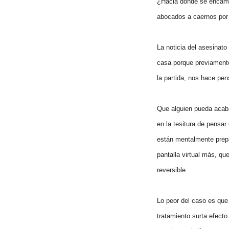
¿Hacia dónde se encami
abocados a caernos por e
La noticia del asesinat
casa porque previamente 
la partida, nos hace pe
Que alguien pueda acabar
en la tesitura de pensa
están mentalmente prepa
pantalla virtual más, qu
reversible.
Lo peor del caso es que 
tratamiento surta efecto