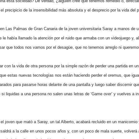
na esta sociedad? De verdad, ¿alguien cree que tenemos remedio o, direct
l precipicio de la insensibilidad más absoluta y el desprecio por la vida del 
o en Las Palmas de Gran Canaria de la joven universitaria Saray a manos de u
le había llamado la atención por el ruido que armaba con un videojuego y, al 
nsar que todos nos vamos por el desagüe, que no tenemos arreglo ni queremos
 con la vida de otra persona por la simple razón de perder una partida en un
r que estas nuevas tecnologías nos están haciendo perder el oremus, que igua
rados para pasarse horas delante de una pantalla y luego saber discernir que
e si liquidas a una persona no salen unas letras de ‘Game over’ y vuelves a in
el joven que mató a Saray, un tal Alberto, acabará recluido en un manicomio 
 saldrá a la calle en unos pocos años y, con un poco de mala suerte, volverá