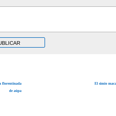
a florentinada
El simio mac
de aúpa