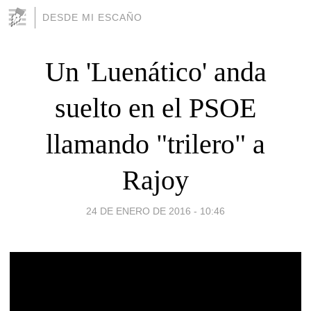
DESDE MI ESCAÑO
Un 'Luenático' anda
suelto en el PSOE
llamando "trilero" a
Rajoy
24 DE ENERO DE 2016 - 10:46