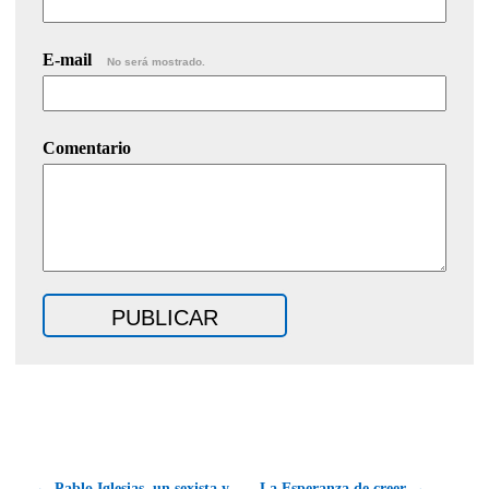
E-mail
No será mostrado.
Comentario
← Pablo Iglesias, un sexista y
La Esperanza de creer →