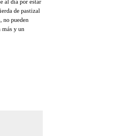
 al día por estar
erda de pastizal
o, no pueden
a más y un