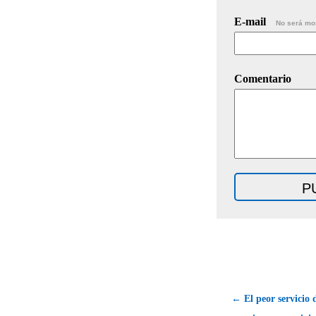
E-mail
No será mo
Comentario
← El peor servicio