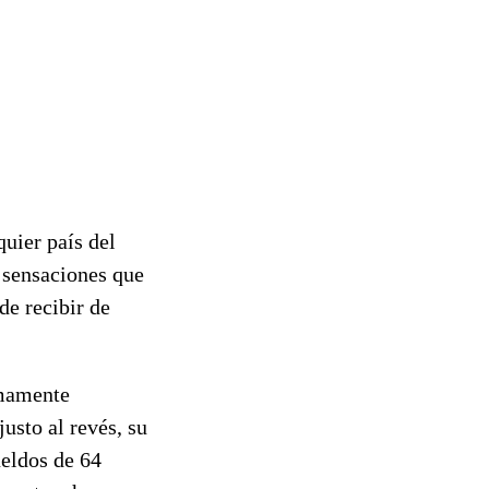
quier país del
 sensaciones que
de recibir de
umamente
usto al revés, su
ueldos de 64