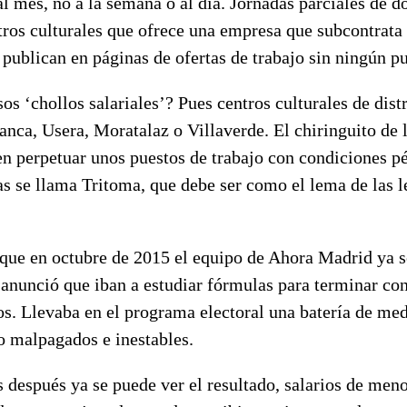
 al mes, no a la semana o al día. Jornadas parciales de do
tros culturales que ofrece una empresa que subcontrata
o publican en páginas de ofertas de trabajo sin ningún p
os ‘chollos salariales’? Pues centros culturales de dis
anca, Usera, Moratalaz o Villaverde. El chiringuito de
en perpetuar unos puestos de trabajo con condiciones p
 se llama Tritoma, que debe ser como el lema de las len
que en octubre de 2015 el equipo de Ahora Madrid ya se
anunció que iban a estudiar fórmulas para terminar con
os. Llevaba en el programa electoral una batería de med
o malpagados e inestables.
después ya se puede ver el resultado, salarios de meno