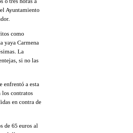
s o tres horas a
 el Ayuntamiento
udor.
tritos como
 la yaya Carmena
ésimas. La
tejas, si no las
 enfrentó a esta
 los contratos
idas en contra de
s de 65 euros al