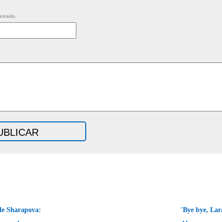
strado.
 de Sharapova:
'Bye bye, La