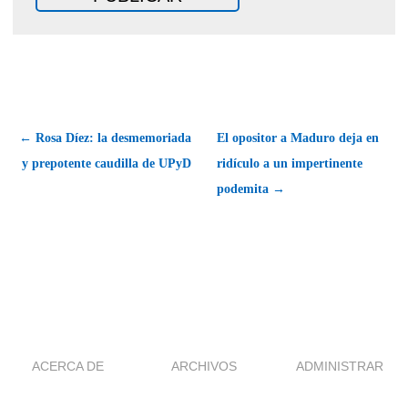
← Rosa Díez: la desmemoriada
El opositor a Maduro deja en
y prepotente caudilla de UPyD
ridículo a un impertinente
podemita →
ACERCA DE
ARCHIVOS
ADMINISTRAR