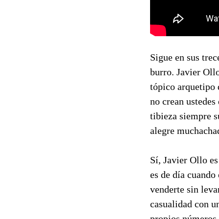
Sigue en sus trec
burro. Javier Oll
tópico arquetipo 
no crean ustedes 
tibieza siempre s
alegre muchachad
Sí, Javier Ollo e
es de día cuando
venderte sin leva
casualidad con un
propios números 