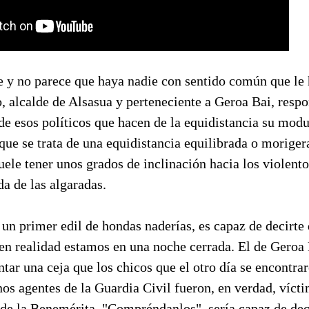
e y no parece que haya nadie con sentido común que le 
o, alcalde de Alsasua y perteneciente a Geroa Bai, respo
de esos políticos que hacen de la equidistancia su modu
que se trata de una equidistancia equilibrada o moriger
uele tener unos grados de inclinación hacia los violent
a de las algaradas.
s un primer edil de hondas naderías, es capaz de decirt
 en realidad estamos en una noche cerrada. El de Geroa
ntar una ceja que los chicos que el otro día se encontr
os agentes de la Guardia Civil fueron, en verdad, vícti
de la Benemérita. "Compréndanlos", sería capaz de dec