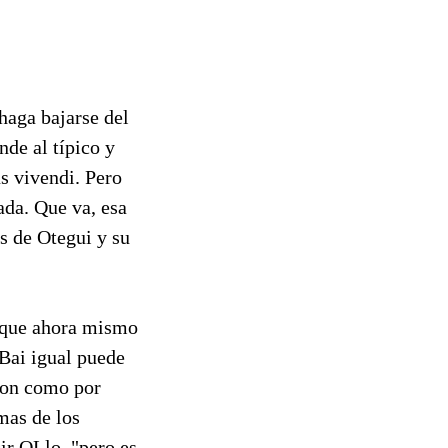
haga bajarse del
nde al típico y
s vivendi. Pero
ada. Que va, esa
os de Otegui y su
e que ahora mismo
 Bai igual puede
aron como por
mas de los
ir OLlo, "pero es