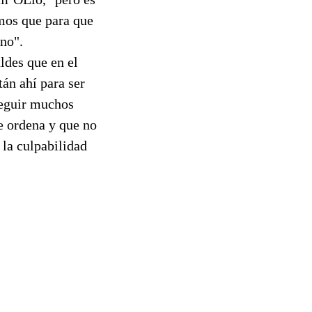
imos que para que
no".
ldes que en el
tán ahí para ser
seguir muchos
e ordena y que no
 la culpabilidad