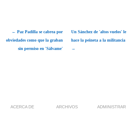
← Paz Padilla se cabrea por
Un Sánchez de 'altos vuelos' le
obviedades como que la graban
hace la peineta a la militancia
sin permiso en 'Sálvame'
→
ACERCA DE
ARCHIVOS
ADMINISTRAR