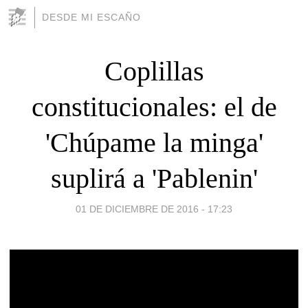
DESDE MI ESCAÑO
Coplillas
constitucionales: el de
'Chúpame la minga'
suplirá a 'Pablenin'
01 DE DICIEMBRE DE 2016 - 17:23