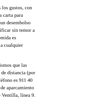
 los gustos, con
a carta para
n un desembolso
ificar sin temor a
omida es
 a cualquier
ismos que las
 de distancia (por
eléfono es 911 40
d de aparcamiento
Ventilla, línea 9.