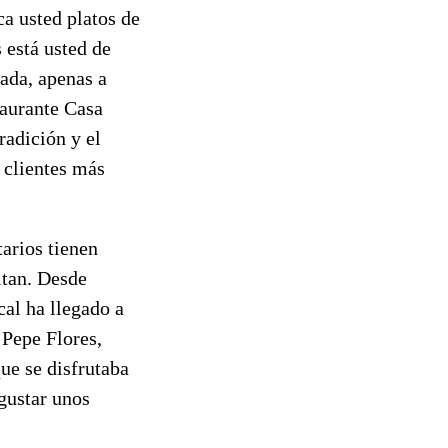
a usted platos de
s está usted de
uada, apenas a
taurante Casa
radición y el
s clientes más
tarios tienen
itan. Desde
cal ha llegado a
 Pepe Flores,
ue se disfrutaba
egustar unos