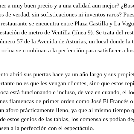
er a muy buen precio y a una calidad aun mejor? ¿Busc
tos de verdad, sin sofisticaciones ni inventos raros? Pue
 restaurante se encuentra entre Plaza Castilla y La Vag
estación de metro de Ventilla (línea 9). Se trata del res
número 57 de la Avenida de Asturias, un local donde la t
cocina se combinan a la perfección para satisfacer a lo
nto abrió sus puertas hace ya un año largo y sus propie
rtante no es que les vengan clientes, sino que estos rep
boca está funcionando e incluso, de vez en cuando, el lo
ones flamencas de primer orden como José El Francés o
un aforo prácticamente lleno, ya que al mismo tiempo q
 de estos genios de las tablas, los comensales podían d
sen a la perfección con el espectáculo.