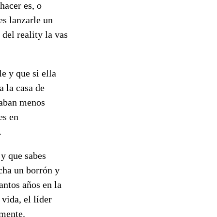
hacer es, o
es lanzarle un
del reality la vas
e y que si ella
a la casa de
 daban menos
es en
.
 y que sabes
echa un borrón y
antos años en la
vida, el líder
amente.