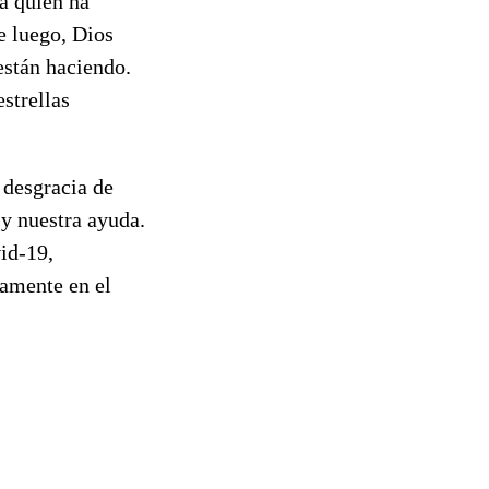
 a quien ha
e luego, Dios
están haciendo.
strellas
 desgracia de
y nuestra ayuda.
id-19,
ramente en el