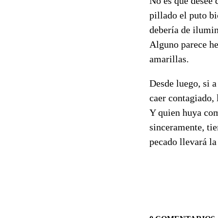
No es que desee q
pillado el puto b
debería de ilumin
Alguno parece her
amarillas.
Desde luego, si 
caer contagiado,
Y quien huya com
sinceramente, ti
pecado llevará la