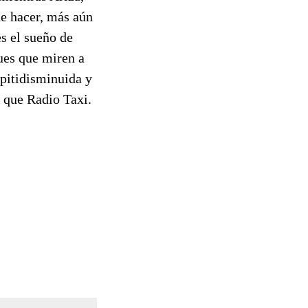
de hacer, más aún
s el sueño de
ues que miren a
capitidisminuida y
s que Radio Taxi.