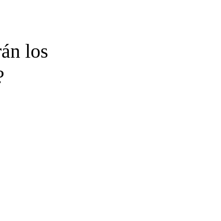
án los
?