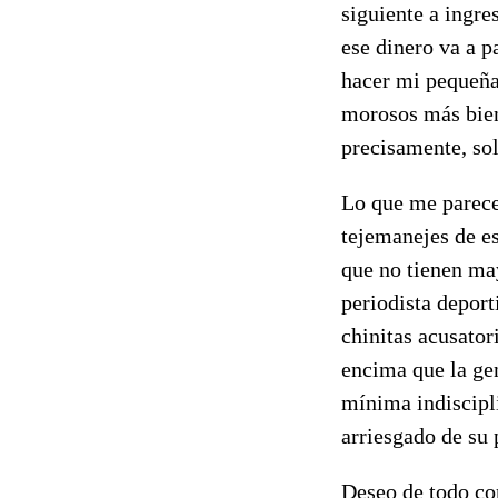
siguiente a ingre
ese dinero va a p
hacer mi pequeña 
morosos más bien 
precisamente, sol
Lo que me parece 
tejemanejes de e
que no tienen may
periodista deport
chinitas acusator
encima que la ge
mínima indiscipli
arriesgado de su 
Deseo de todo cor