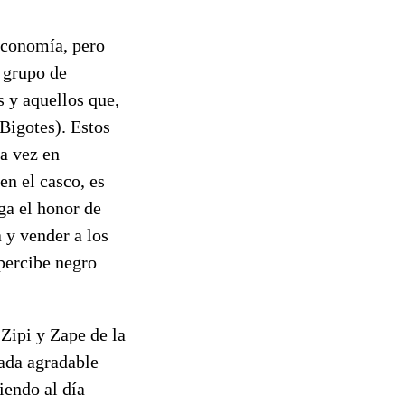
economía, pero
 grupo de
 y aquellos que,
Bigotes). Estos
ra vez en
en el casco, es
ga el honor de
 y vender a los
percibe negro
 Zipi y Zape de la
nada agradable
iendo al día