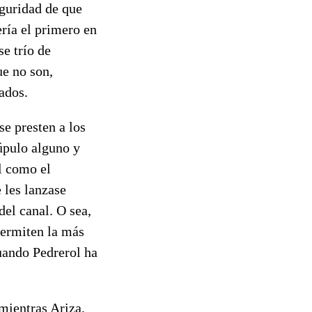
eguridad de que
ría el primero en
e trío de
ue no son,
ados.
e presten a los
úpulo alguno y
al como el
 les lanzase
del canal. O sea,
permiten la más
cuando Pedrerol ha
mientras Ariza,