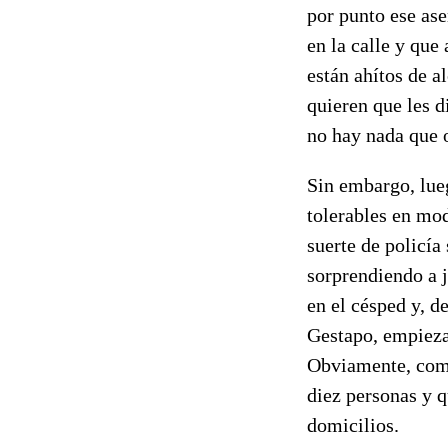
por punto ese ase
en la calle y qu
están ahítos de a
quieren que les d
no hay nada que o
Sin embargo, lueg
tolerables en mo
suerte de policía
sorprendiendo a 
en el césped y, d
Gestapo, empiezan
Obviamente, como 
diez personas y q
domicilios.