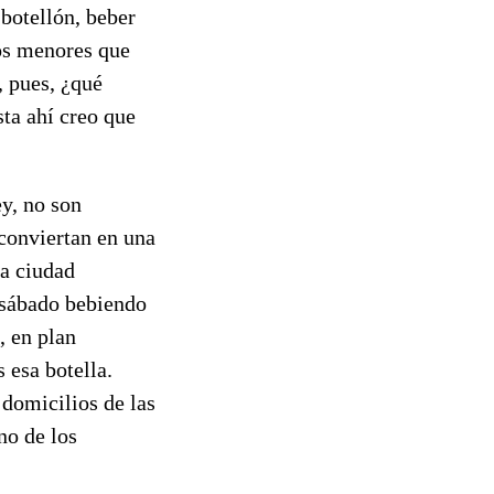
 botellón, beber
los menores que
, pues, ¿qué
sta ahí creo que
y, no son
conviertan en una
ra ciudad
 sábado bebiendo
, en plan
 esa botella.
 domicilios de las
no de los