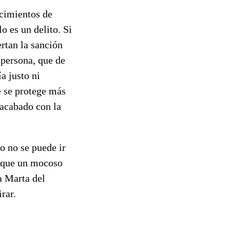
ocimientos de
o es un delito. Si
ertan la sanción
 persona, que de
a justo ni
se protege más
 acabado con la
o no se puede ir
r que un mocoso
 a Marta del
irar.