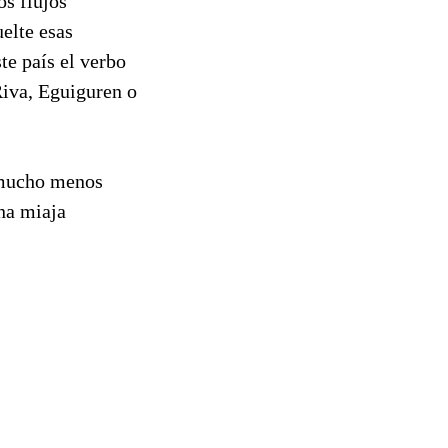
os flujos
elte esas
te país el verbo
Riva, Eguiguren o
y mucho menos
a miaja