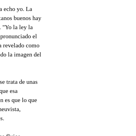
a echo yo. La
itanos buenos hay
 "Yo la ley la
a pronunciado el
ha revelado como
do la imagen del
se trata de unas
que esa
ón es que lo que
neuvista,
s.