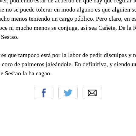
er, pudiendo estar de acuerdo en que hay que regular l
ue no se puede tolerar en modo alguno es que alguien su
mucho menos teniendo un cargo público. Pero claro, en es
noce ni mucho menos se conjuga, así sea Cañete, De la 
 Sestao.
o es que tampoco está por la labor de pedir disculpas 
 coro de palmeros jaleándole. En definitiva, y siendo un
e Sestao la ha cagao.