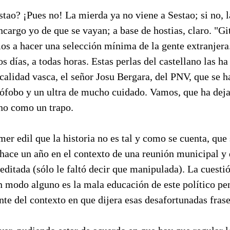
tao? ¡Pues no! La mierda ya no viene a Sestao; si no, l
cargo yo de que se vayan; a base de hostias, claro. "G
s a hacer una selección mínima de la gente extranjera.
s días, a todas horas. Estas perlas del castellano las h
ocalidad vasca, el señor Josu Bergara, del PNV, que se 
ófobo y un ultra de mucho cuidado. Vamos, que ha deja
no como un trapo.
mer edil que la historia no es tal y como se cuenta, que 
 hace un año en el contexto de una reunión municipal y 
editada (sólo le faltó decir que manipulada). La cuesti
n modo alguno es la mala educación de este político pe
e del contexto en que dijera esas desafortunadas frase