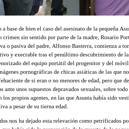
 a base de bien el caso del asesinato de la pequeña Asu
n crimen sin sentido por parte de la madre, Rosario Port
va o pasiva del padre, Alfonso Basterra, comienza a to
vo y execrable tras el penúltimo descubrimiento de la
norizado del equipo portátil del progenitor y del móvil
ágenes pornográficas de chicas asiáticas de las que no
fehaciente de si eran o no menores de edad, pero que de
os ante unos supuestos depravados sexuales, sobre todo
n los propios agentes, en las que Asunta había sido ves
iva a pesar de su tierna edad.
odos nos ha dejado esta relevación como petrificados p