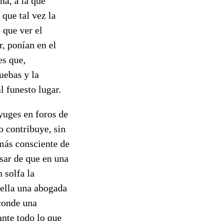
ña, a la que
que tal vez la
 que ver el
, ponían en el
es que,
uebas y la
l funesto lugar.
yuges en foros de
o contribuye, sin
 más consciente de
sar de que en una
 solfa la
 ella una abogada
sconde una
ante todo lo que