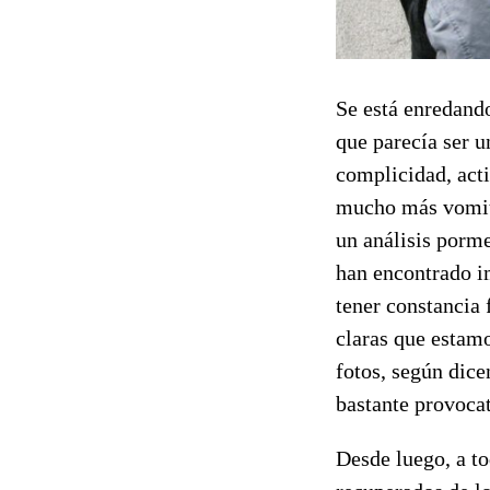
Se está enredando
que parecía ser u
complicidad, acti
mucho más vomiti
un análisis porme
han encontrado im
tener constancia 
claras que estam
fotos, según dice
bastante provocat
Desde luego, a t