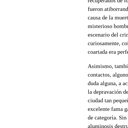
recuperados de lo
fueron atiborrand
causa de la muert
misterioso hombre
escenario del cr
curiosamente, coi
coartada era perf
Asimismo, tambié
contactos, alguno
duda alguna, a ac
la depravación de
ciudad tan peque
excelente fama ga
de categoría. Sin
aluminosis destru