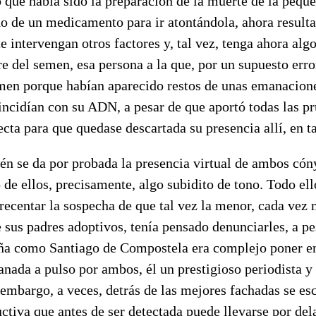
 que había sido la preparación de la muerte de la peque
o de un medicamento para ir atontándola, ahora resulta 
e intervengan otros factores y, tal vez, tenga ahora algo
 del semen, esa persona a la que, por un supuesto error
imen porque habían aparecido restos de unas emanacion
ncidían con su ADN, a pesar de que aportó todas las pr
ecta para que quedase descartada su presencia allí, en ta
n se da por probada la presencia virtual de ambos cón
 de ellos, precisamente, algo subidito de tono. Todo ell
recentar la sospecha de que tal vez la menor, cada vez
 sus padres adoptivos, tenía pensado denunciarles, a pe
ña como Santiago de Compostela era complejo poner en
nada a pulso por ambos, él un prestigioso periodista y
 embargo, a veces, detrás de las mejores fachadas se e
ctiva que antes de ser detectada puede llevarse por del