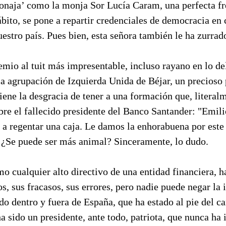
sonaja’ como la monja Sor Lucía Caram, una perfecta fr
ábito, se pone a repartir credenciales de democracia en 
uestro país. Pues bien, esta señora también le ha zurrad
emio al tuit más impresentable, incluso rayano en lo del
la agrupación de Izquierda Unida de Béjar, un precioso
iene la desgracia de tener a una formación que, literal
obre el fallecido presidente del Banco Santander: "Emil
 a regentar una caja. Le damos la enhorabuena por este 
. ¿Se puede ser más animal? Sinceramente, lo dudo.
o cualquier alto directivo de una entidad financiera, h
tos, sus fracasos, sus errores, pero nadie puede negar la
do dentro y fuera de España, que ha estado al pie del c
a sido un presidente, ante todo, patriota, que nunca ha 