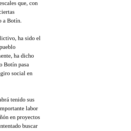
escales que, con
ciertas
o a Botín.
ictivo, ha sido el
 pueblo
mente, ha dicho
io Botín pasa
giro social en
abrá tenido sus
 importante labor
añón en proyectos
intentado buscar