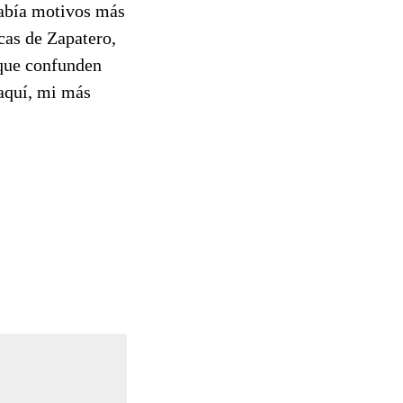
había motivos más
cas de Zapatero,
 que confunden
 aquí, mi más