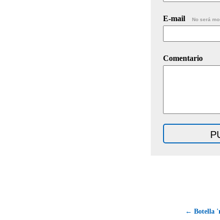
E-mail
No será mo
Comentario
← Botella '