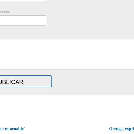
strado.
no retornable'
Orenga, expri