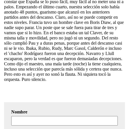
constar que España se lo puso fácil, muy fácil al no meter una ni a
palos. Empezando el último cuarto, nuestra selección solo había
anotado 48 puntos, guarismo que alcanzó en los anteriores
partidos antes del descanso. Claro, así no se puede competir en
estos niveles. Francia tuvo un hombre clave en Boris Diaw, al que
nadie supo parar. Un poste que se sale fuera para tirar de tres y
vamos que si lo hizo. En el banco estaba un tal Claver, de su
misma talla y movilidad, pero no jugó ni un segundo. Del resto
sólo cumplió Pau y a duras penas, porque antes del descanso casi
ni se le vio. Ibaka, Rubio, Rudy, Marc Gasol, Calderón e incluso
el 'chacho' Rodríguez fueron una decepción. Navarro y Llull
escaparon, pero la verdad es que fueron demasiadas decepciones.
Como dijo el maestro, una mala tarde (noche) la tiene cualquiera,
incluso una selección que parecía más sólida y certera que nunca.
Pero esto es así y ayer no sonó la flauta. Ni siquiera tocó la
orquesta. Puro silencio.
Nombre