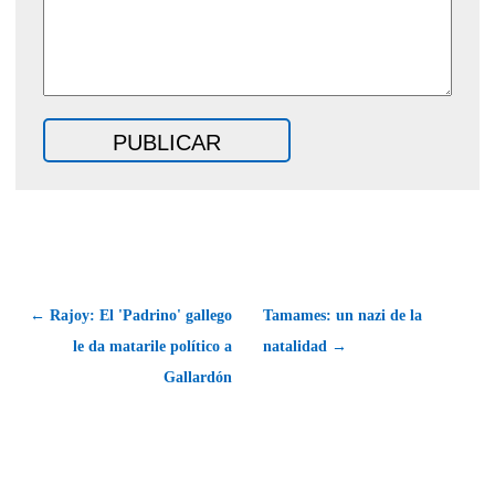
← Rajoy: El 'Padrino' gallego
Tamames: un nazi de la
le da matarile político a
natalidad →
Gallardón