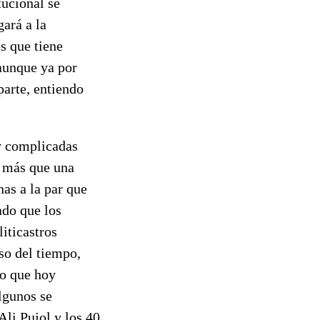
tucional se
gará a la
s que tiene
(aunque ya por
parte, entiendo
y complicadas
a más que una
as a la par que
ado que los
iticastros
so del tiempo,
do que hoy
lgunos se
li Pujol y los 40