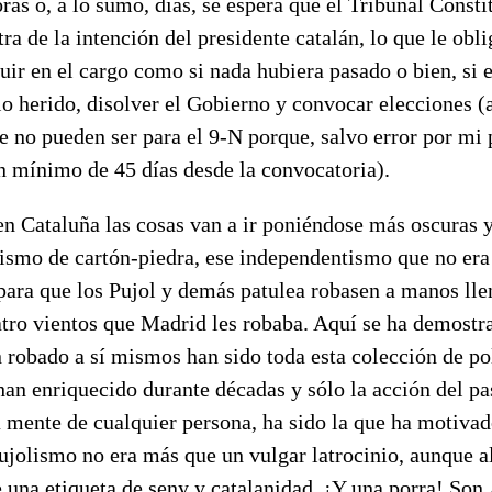
ras o, a lo sumo, días, se espera que el Tribunal Consti
ra de la intención del presidente catalán, lo que le obli
uir en el cargo como si nada hubiera pasado o bien, si e
lo herido, disolver el Gobierno y convocar elecciones 
 no pueden ser para el 9-N porque, salvo error por mi 
n mínimo de 45 días desde la convocatoria).
en Cataluña las cosas van a ir poniéndose más oscuras 
lismo de cartón-piedra, ese independentismo que no er
ara que los Pujol y demás patulea robasen a manos llen
atro vientos que Madrid les robaba. Aquí se ha demostr
 robado a sí mismos han sido toda esta colección de pol
han enriquecido durante décadas y sólo la acción del pa
a mente de cualquier persona, ha sido la que ha motiva
ujolismo no era más que un vulgar latrocinio, aunque a
una etiqueta de seny y catalanidad. ¡Y una porra! Son A