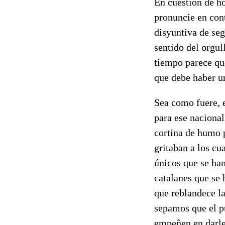
En cuestión de ho
pronuncie en cont
disyuntiva de seg
sentido del orgul
tiempo parece que
que debe haber u
Sea como fuere, 
para ese naciona
cortina de humo p
gritaban a los cu
únicos que se han
catalanes que se 
que reblandece l
sepamos que el p
empeñen en darle 