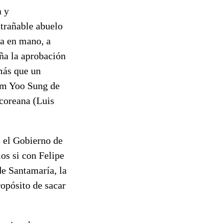
a y
trañable abuelo
va en mano, a
uña la aprobación
más que un
Kim Yoo Sung de
 coreana (Luis
 el Gobierno de
os si con Felipe
de Santamaría, la
opósito de sacar