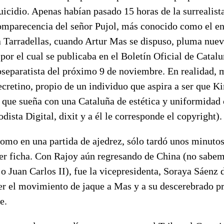
suicidio. Apenas habían pasado 15 horas de la surrealist
omparecencia del señor Pujol, más conocido como el en
a Tarradellas, cuando Artur Mas se dispuso, pluma nue
 por el cual se publicaba en el Boletín Oficial de Catal
oseparatista del próximo 9 de noviembre. En realidad, 
decretino, propio de un individuo que aspira a ser que 
r que sueña con una Cataluña de estética y uniformidad
dista Digital, dixit y a él le corresponde el copyright).
omo en una partida de ajedrez, sólo tardó unos minutos
er ficha. Con Rajoy aún regresando de China (no sabem
 o Juan Carlos II), fue la vicepresidenta, Soraya Sáenz 
er el movimiento de jaque a Mas y a su descerebrado pr
e.