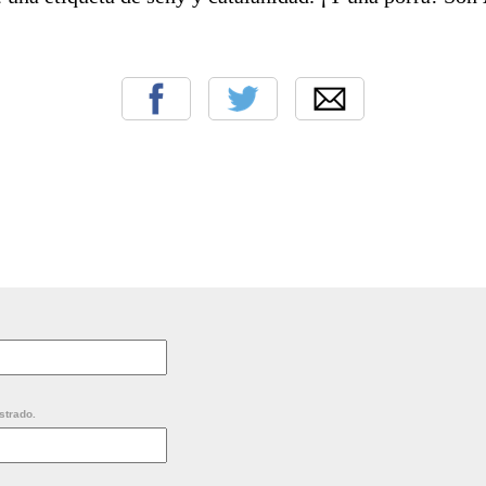
strado.