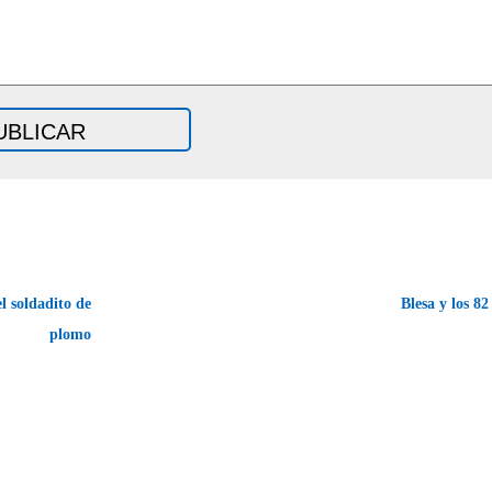
l soldadito de
Blesa y los 8
plomo