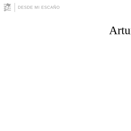
DESDE MI ESCAÑO
Artu