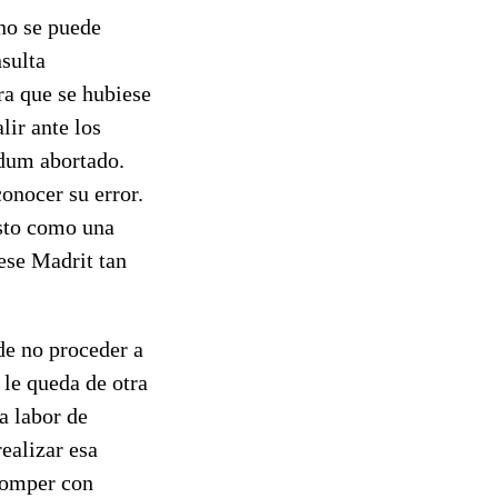
no se puede
sulta
ra que se hubiese
lir ante los
ndum abortado.
conocer su error.
esto como una
ese Madrit tan
 de no proceder a
 le queda de otra
a labor de
ealizar esa
 romper con