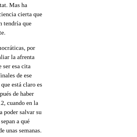
itat. Mas ha
ciencia cierta que
en tendría que
te.
ocráticas, por
iar la afrenta
 ser esa cita
inales de ese
que está claro es
spués de haber
2, cuando en la
a poder salvar su
 sepan a qué
 de unas semanas.