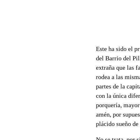
Este ha sido el p
del Barrio del P
extraña que las f
rodea a las mism
partes de la capi
con la única dife
porquería, mayori
amén, por supues
plácido sueño de 
No se trata, por 