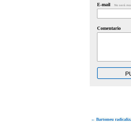
E-mail
No será mo
Comentario
← Bartomeu radicaliza