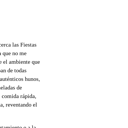
erca las Fiestas
sa que no me
e el ambiente que
ban de todas
 auténticos hunos,
neladas de
e comida rápida,
a, reventando el
untamiento o a la