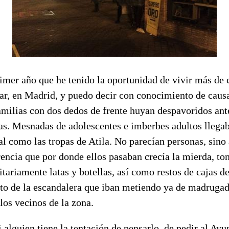
rimer año que he tenido la oportunidad de vivir más de c
ilar, en Madrid, y puedo decir con conocimiento de cau
amilias con dos dedos de frente huyan despavoridos ant
as. Mesnadas de adolescentes e imberbes adultos llega
tal como las tropas de Atila. No parecían personas, sino
rencia que por donde ellos pasaban crecía la mierda, to
tariamente latas y botellas, así como restos de cajas d
to de la escandalera que iban metiendo ya de madrugad
los vecinos de la zona.
si alguien tiene la tentación de pensarlo, de pedir al Ay