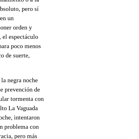
bsoluto, pero sí
 en un
poner orden y
, el espectáculo
a para poco menos
o de suerte,
 la negra noche
e prevención de
cular tormenta con
alto La Vaguada
noche, intentaron
un problema con
racia, pero más