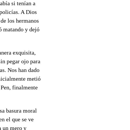
bía si tenían a
policías. A Dios
o de los hermanos
ió matando y dejó
nera exquisita,
in pegar ojo para
tas. Nos han dado
inicialmente metió
 Pen, finalmente
esa basura moral
en el que se ve
ra un mero y