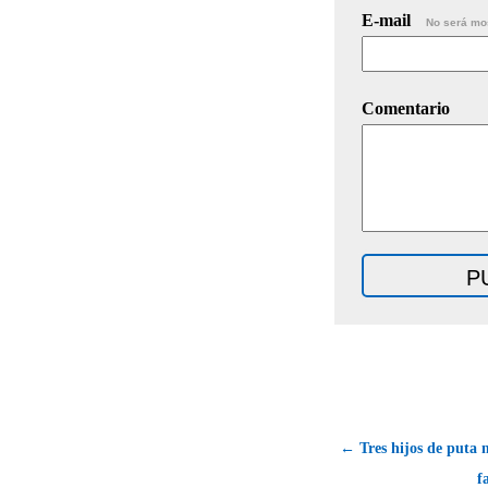
E-mail
No será mo
Comentario
← Tres hijos de puta 
f