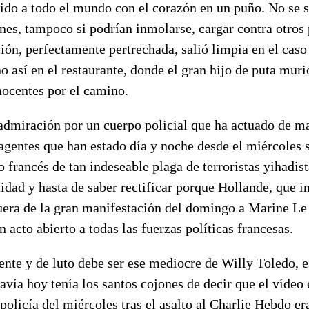
do a todo el mundo con el corazón en un puño. No se sa
nes, tampoco si podrían inmolarse, cargar contra otros 
ción, perfectamente pertrechada, salió limpia en el cas
no así en el restaurante, donde el gran hijo de puta mur
nocentes por el camino.
admiración por un cuerpo policial que ha actuado de ma
agentes que han estado día y noche desde el miércoles s
o francés de tan indeseable plaga de terroristas yihadis
idad y hasta de saber rectificar porque Hollande, que 
fuera de la gran manifestación del domingo a Marine Le
n acto abierto a todas las fuerzas políticas francesas.
ente y de luto debe ser ese mediocre de Willy Toledo, 
avía hoy tenía los santos cojones de decir que el vídeo 
olicía del miércoles tras el asalto al Charlie Hebdo e