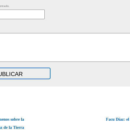
strado.
menos sobre la
Facu Díaz: e
az de la Tierra