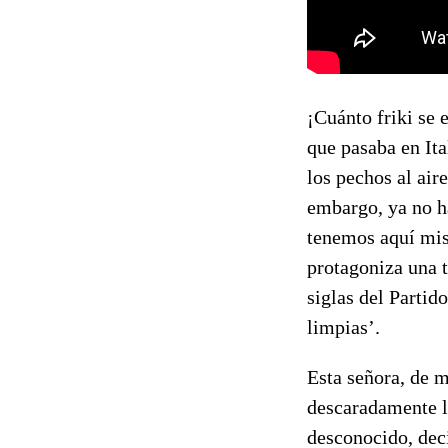
¡Cuánto friki se 
que pasaba en Ita
los pechos al ai
embargo, ya no ha
tenemos aquí mism
protagoniza una t
siglas del Partid
limpias’.
Esta señora, de m
descaradamente l
desconocido, deci