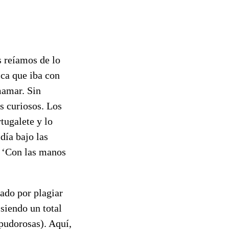
s reíamos de lo
ica que iba con
mamar. Sin
s curiosos. Los
tugalete y lo
día bajo las
e ‘Con las manos
tado por plagiar
siendo un total
pudorosas). Aquí,