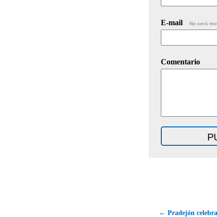
E-mail
No será mo
Comentario
← Pradejón celebra