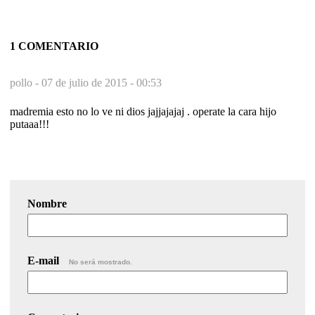
1 COMENTARIO
pollo -
07 de julio de 2015 - 00:53
madremia esto no lo ve ni dios jajjajajaj . operate la cara hijo
putaaa!!!
Nombre
E-mail
No será mostrado.