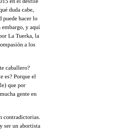
015 en el desfile
 qué duda cabe,
d puede hacer lo
n embargo, y aquí
por La Tuerka, la
compasión a los
te caballero?
te es? Porque el
le) que por
 mucha gente en
 contradictorias.
 ser un abortista