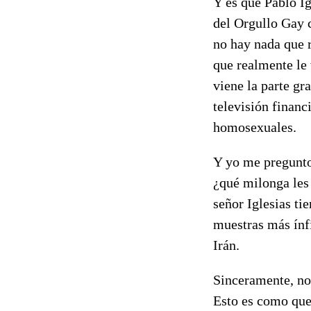
Y es que Pablo Ig
del Orgullo Gay 
no hay nada que r
que realmente le 
viene la parte gr
televisión financ
homosexuales.
Y yo me pregunto,
¿qué milonga les 
señor Iglesias ti
muestras más ínf
Irán.
Sinceramente, no
Esto es como quer