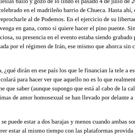
lesias bailó y gozó de lo lindo el pasado 4 de julio de 2
celebrado en el madrileño barrio de Chueca. Hasta ahí,
eprocharle al de Podemos. En el ejercicio de su liberta
venga en gana, como si quiere hacer el pino puente. Si
aciosa, su presencia en el evento estaba siendo grabado 
iada por el régimen de Irán, ese mismo que ahorca sin 
 ¿qué dirán en ese país los que le financian la tele a es
colará para hacer ver que aquello no es lo que realmen
ene que saber (aunque supongo que está al cabo de la cal
imas de amor homosexual se han llevado por delante a
 se puede estar a dos barajas y menos cuando ambas son
er estar al mismo tiempo con las plataformas provida y