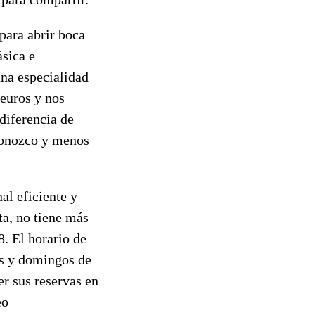
para abrir boca
ásica e
una especialidad
 euros y nos
 diferencia de
 conozco y menos
nal eficiente y
a, no tiene más
8. El horario de
dos y domingos de
er sus reservas en
eo