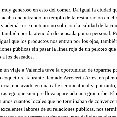
 muy generoso en esto del comer. Da igual la ciudad qu
e acaba encontrando un templo de la restauración en el
 y además irse contento no sólo con la calidad de la co
 también por la atención dispensada por su personal. P
 igual que los productos nos entran por los ojos, tambi
ciones públicas sin pasar la línea roja de un peloteo que
s a los deseados.
n un viaje a Valencia tuve la oportunidad de toparme p
 coqueto restaurante llamado Arrocería Aries, en pleno
 Turia, enclavado en una calle semipeatonal y, por tanto,
 trasiego que siempre lleva aparejada una gran urbe. El 
s unos cuantos locales que no terminaban de convencer
 excelentes labores de su relaciones públicas, nos term
ntarnos en su terraza y degustar unos deliciosos platos