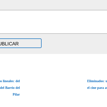
s lineales: del
Eliminados: u
del Barrio del
el cine para a
Pilar