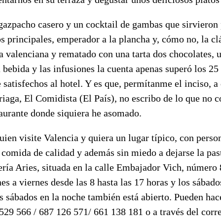
gazpacho casero y un cocktail de gambas que sirvieron 
os principales, emperador a la plancha y, cómo no, la cl
a valenciana y rematado con una tarta dos chocolates, 
a bebida y las infusiones la cuenta apenas superó los 25
satisfechos al hotel. Y es que, permítanme el inciso, a
riaga, El Comidista (El País), no escribo de lo que no
taurante donde siquiera he asomado.
quien visite Valencia y quiera un lugar típico, con perso
comida de calidad y además sin miedo a dejarse la past
ería Aries, situada en la calle Embajador Vich, número 
nes a viernes desde las 8 hasta las 17 horas y los sába
s sábados en la noche también está abierto. Pueden hac
529 566 / 687 126 571/ 661 138 181 o a través del corr