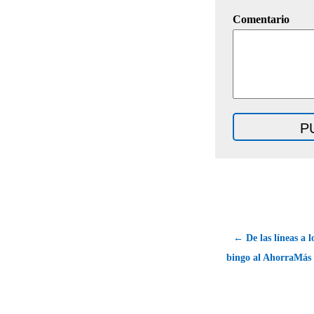
Comentario
← De las líneas a lo
bingo al AhorraMás 