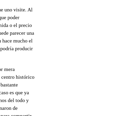
e uno visite. Al
 que poder
mida o el precio
uede parecer una
én hace mucho el
 podría producir
or mera
 centro histórico
 bastante
caso es que ya
nos del todo y
inaron de
 para compartir.