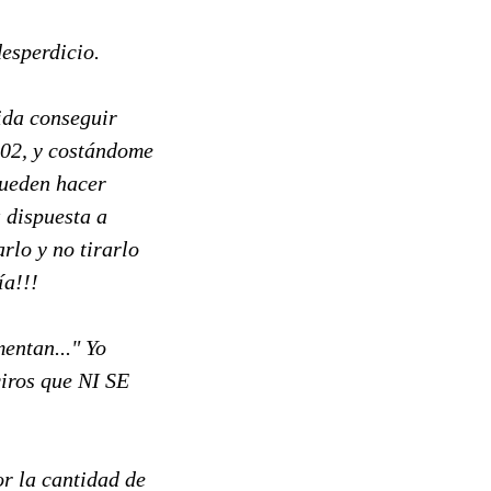
desperdicio.
ida conseguir
902, y costándome
pueden hacer
 dispuesta a
rlo y no tirarlo
ía!!!
entan..." Yo
ciros que NI SE
or la cantidad de