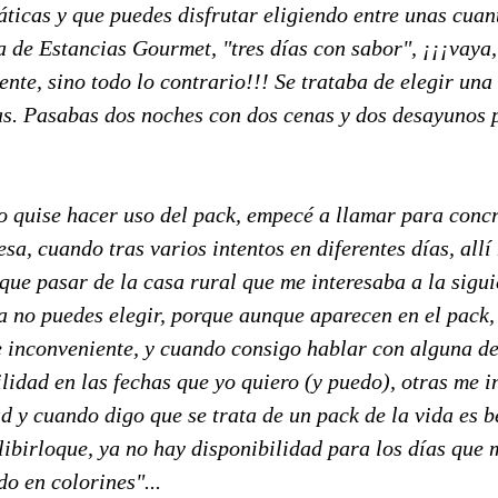
áticas y que puedes disfrutar eligiendo entre unas cuan
a de Estancias Gourmet, "tres días con sabor", ¡¡¡vaya,
nte, sino todo lo contrario!!! Se trataba de elegir una
das. Pasabas dos noches con dos cenas y dos desayunos 
 quise hacer uso del pack, empecé a llamar para concre
esa, cuando tras varios intentos en diferentes días, all
 que pasar de la casa rural que me interesaba a la sigui
ya no puedes elegir, porque aunque aparecen en el pack
e inconveniente, y cuando consigo hablar con alguna de 
lidad en las fechas que yo quiero (y puedo), otras me i
d y cuando digo que se trata de un pack de la vida es be
rlibirloque, ya no hay disponibilidad para los días que 
do en colorines"...