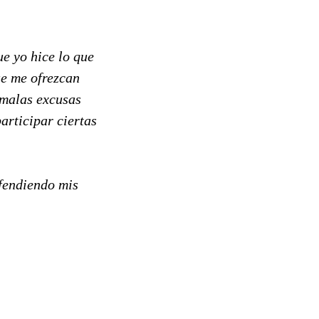
ue yo hice lo que
ue me ofrezcan
 malas excusas
articipar ciertas
fendiendo mis