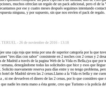
ciones, muchos ofrecían un regalo de un pack adicional, pero el de la 
decantamos por ese y cuatro meses después seguimos intentando contacta
respuesta ninguna, y por supuesto, sin que nos envíen el pack de regalo.
 TERUEL -
26 de noviembre de 2016 - 13:18
e una caja roja que tenia por una de superior categoría por la que tuv
umet "tres días con sabor" consistente en 2 noches con 2 cenas y 2 desa
es de Madrid a través de la pagina Web de la Vida es Bella,(ya que por 
e semana, denegándome todas las solicitudes que hice y esos que llegue 
 Solicito nuevamente reserva para días entre y no tengo problema, per
n hotel de Madrid sirven las 2 cenas.Llamo a la Vida es bella y me cue
 , ni me devuelven el dinero de las 2 cenas, por lo que considero que m
ue nadie les meta mano a ésta gente, creo que Turismo o la policía deb