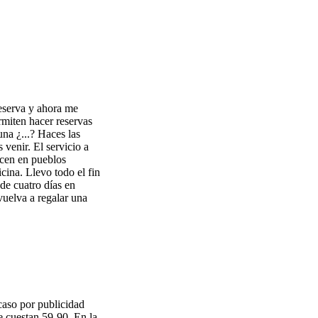
reserva y ahora me
rmiten hacer reservas
una ¿...? Haces las
 venir. El servicio a
ecen en pueblos
icina. Llevo todo el fin
de cuatro días en
vuelva a regalar una
caso por publicidad
e cuestan 59-90. En la