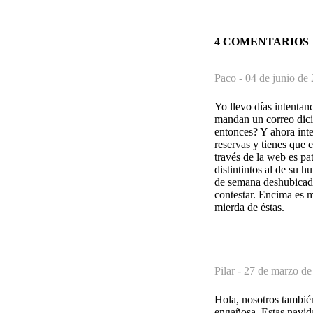
4 COMENTARIOS
Paco -
04 de junio de
Yo llevo días intentan
mandan un correo dici
entonces? Y ahora inte
reservas y tienes que e
través de la web es pa
distintintos al de su h
de semana deshubicado
contestar. Encima es m
mierda de éstas.
Pilar -
27 de marzo de
Hola, nosotros tambié
engañosa. Estas navid