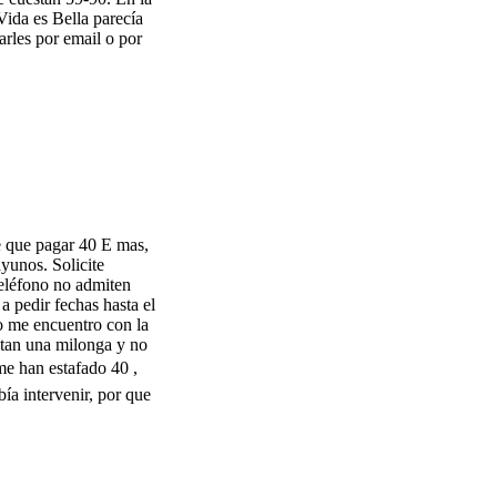
Vida es Bella parecía
rles por email o por
e que pagar 40 E mas,
yunos. Solicite
teléfono no admiten
a pedir fechas hasta el
o me encuentro con la
ntan una milonga y no
e han estafado 40 ,
ía intervenir, por que