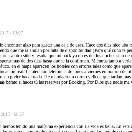
 2017 - 13:07
do encontrar algo para gastar una caja de esas. Hace dos días hice uba 
endo que me la anulan por falta de disponibilidad ¿Para qué coño te pe
nto ir a otro sitio y resulta que mi pack ya no es de dos noches sino de 
sperar más de dos días hasta que te la confirmen. Mientras tanto a verlas
tético, en el mapa aparecen los hoteles con errores tales como que apar
ubicación real. La atención telefónica de lunes a viernes en horario de of
 sin poder hacer nada. He mandado un correo y dicen que tardan más 
ás barato si haces tú las reservas por Booking. Por Dios que nadie me 
 2017 - 08:57
n hemos tenido una malísima experiencia con La vida es bella. En este 
ades quisimos comprarle un pack especial a un familiar, uno de esos qu