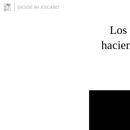
DESDE MI ESCAÑO
Los 
hacie