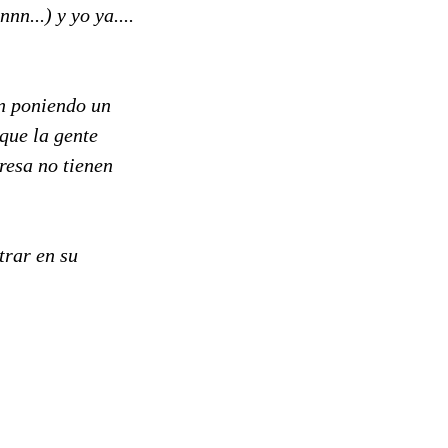
n...) y yo ya....
an poniendo un
que la gente
resa no tienen
trar en su