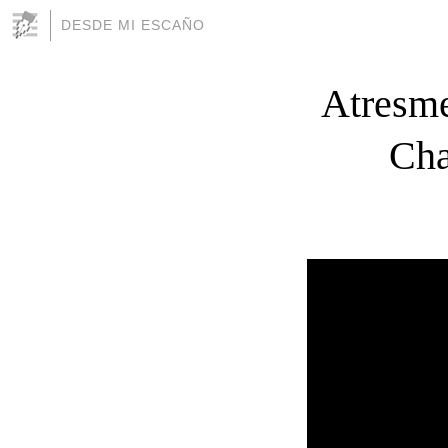
DESDE MI ESCAÑO
Atresme
Cha