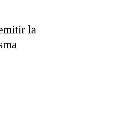
mitir la
asma