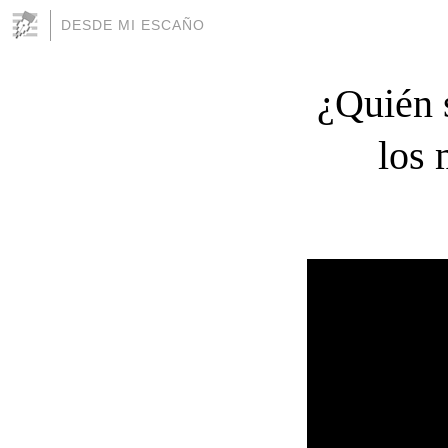
DESDE MI ESCAÑO
¿Quién s
los