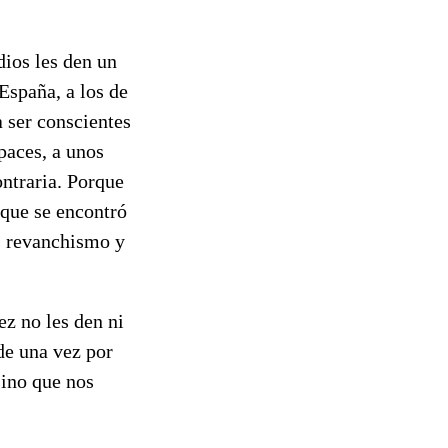
dios les den un
 España, a los de
 ser conscientes
apaces, a unos
ontraria. Porque
 que se encontró
ís revanchismo y
ez no les den ni
de una vez por
sino que nos