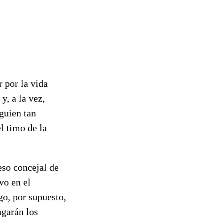
r por la vida
y, a la vez,
guien tan
l timo de la
eso concejal de
vo en el
go, por supuesto,
agarán los