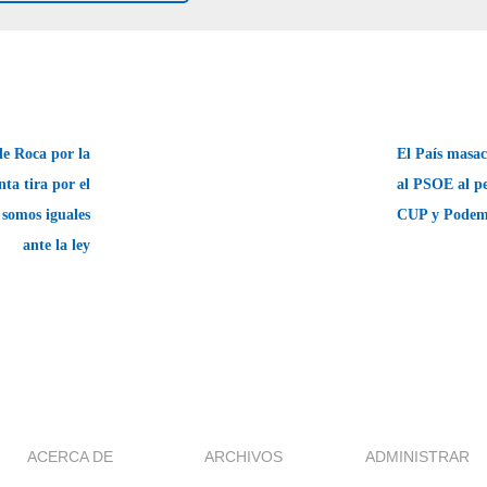
e Roca por la
El País masac
nta tira por el
al PSOE al pe
 somos iguales
CUP y Pode
ante la ley
ACERCA DE
ARCHIVOS
ADMINISTRAR