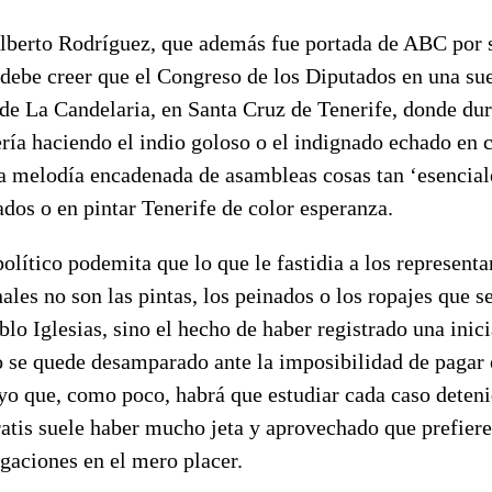
Alberto Rodríguez, que además fue portada de ABC por s
 debe creer que el Congreso de los Diputados en una sue
 de La Candelaria, en Santa Cruz de Tenerife, donde dur
ía haciendo el indio goloso o el indignado echado en c
a melodía encadenada de asambleas cosas tan ‘esencia
ados o en pintar Tenerife de color esperanza.
político podemita que lo que le fastidia a los representa
nales no son las pintas, los peinados o los ropajes que s
o Iglesias, sino el hecho de haber registrado una inici
 se quede desamparado ante la imposibilidad de pagar e
yo que, como poco, habrá que estudiar cada caso dete
atis suele haber mucho jeta y aprovechado que prefiere 
igaciones en el mero placer.