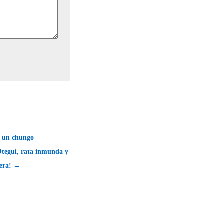
é un chungo
 Otegui, rata inmunda y
rera! →