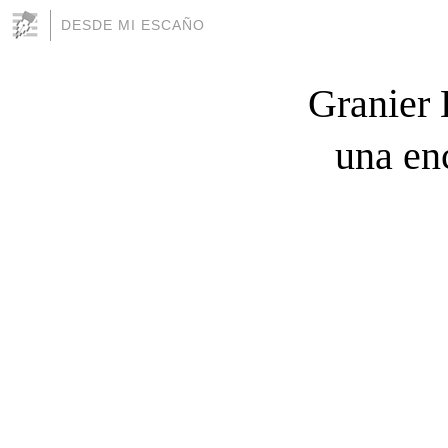
DESDE MI ESCAÑO
Granier 
una en