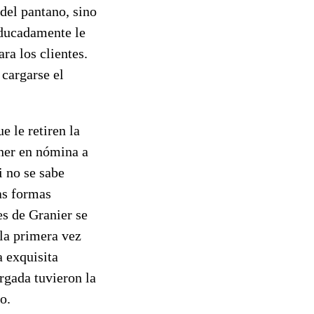
 del pantano, sino
educadamente le
ra los clientes.
 cargarse el
e le retiren la
ener en nómina a
i no se sabe
as formas
s de Granier se
la primera vez
a exquisita
rgada tuvieron la
o.