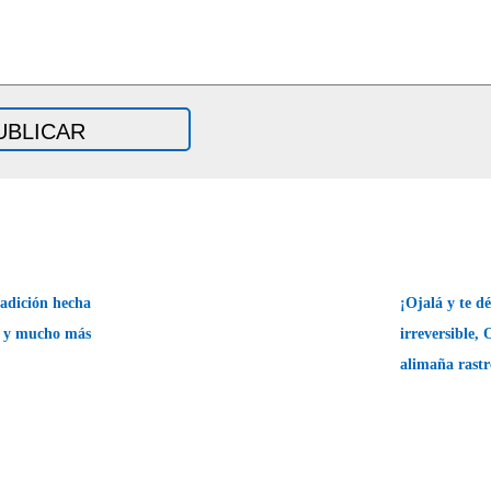
radición hecha
¡Ojalá y te d
 y mucho más
irreversible,
alimaña rast