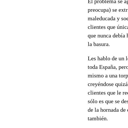
El problema se a
preocupa) se ext
maleducada y soez
clientes que únic
que nunca debía h
la basura.
Les hablo de un 
toda España, pero
mismo a una torp
creyéndose quizá
clientes que le r
sólo es que se d
de la hornada de
también.