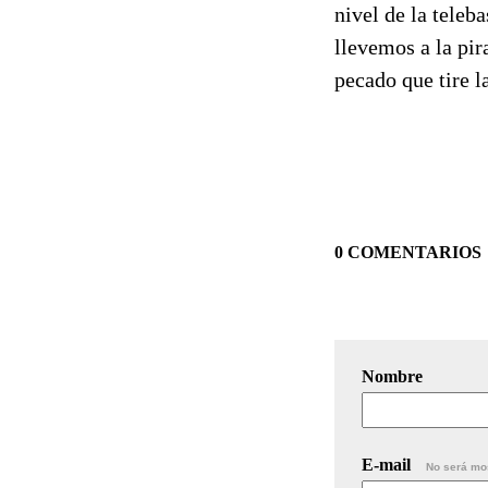
nivel de la tele
llevemos a la pir
pecado que tire l
0 COMENTARIOS
Nombre
E-mail
No será mo