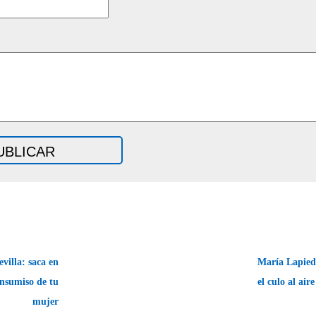
villa: saca en
María Lapied
insumiso de tu
el culo al air
mujer